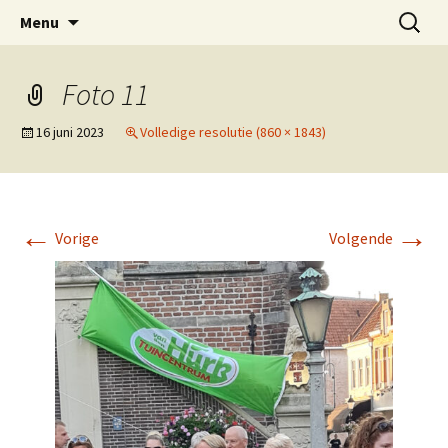
Ga
Zoeken
Menu
naar
naar:
de
inhoud
Foto 11
16 juni 2023
Volledige resolutie (860 × 1843)
←
→
Vorige
Volgende