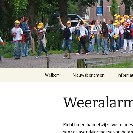
Ga
naar
de
inhoud
Welkom
Nieuwsberichten
Informat
Inschrij
Weeralar
Inschrij
Inschrij
Richtlijnen handelwijze weercodes
Procedur
voor de avondvierdaagse van belang
deelnem