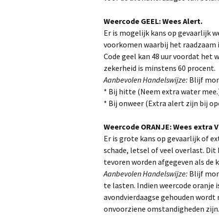
Weercode GEEL: Wees Alert.
Startkaa
Er is mogelijk kans op gevaarlijk w
voorkomen waarbij het raadzaam i
Code geel kan 48 uur voordat het
zekerheid is minstens 60 procent.
Aanbevolen Handelswijze:
Blijf mo
* Bij hitte (Neem extra water mee.
* Bij onweer (Extra alert zijn bij o
Weercode ORANJE: Wees extra V
Er is grote kans op gevaarlijk of e
schade, letsel of veel overlast. Dit
tevoren worden afgegeven als de k
Aanbevolen Handelswijze:
Blijf mo
te lasten. Indien weercode oranje 
avondvierdaagse gehouden wordt mo
onvoorziene omstandigheden zijn.