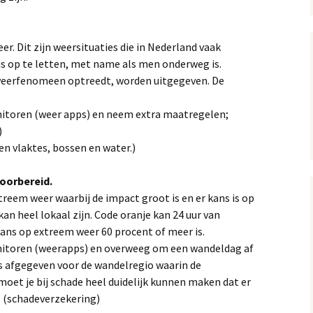
rt en starttijd
eer. Dit zijn weersituaties die in Nederland vaak
s op te letten, met name als men onderweg is.
 weerfenomeen optreedt, worden uitgegeven. De
nitoren (weer apps) en neem extra maatregelen;
)
pen vlaktes, bossen en water.)
oorbereid.
xtreem weer waarbij de impact groot is en er kans is op
 kan heel lokaal zijn. Code oranje kan 24 uur van
ans op extreem weer 60 procent of meer is.
nitoren (weerapps) en overweeg om een wandeldag af
is afgegeven voor de wandelregio waarin de
et je bij schade heel duidelijk kunnen maken dat er
 (schadeverzekering)