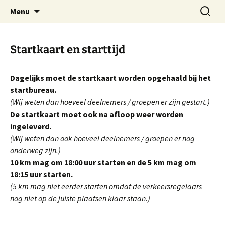
Ga
Zoeken
Menu
naar
naar:
de
inhoud
Startkaart en starttijd
Dagelijks moet de startkaart worden opgehaald bij het
startbureau.
(Wij weten dan hoeveel deelnemers / groepen er zijn gestart.)
De startkaart moet ook na afloop weer worden
ingeleverd.
(Wij weten dan ook hoeveel deelnemers / groepen er nog
onderweg zijn.)
10 km mag om 18:00 uur starten en de 5 km mag om
18:15 uur starten.
(5 km mag niet eerder starten omdat de verkeersregelaars
nog niet op de juiste plaatsen klaar staan.)