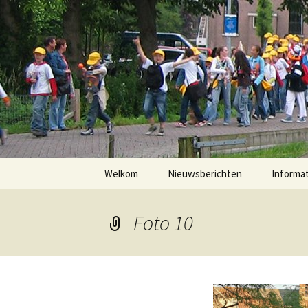
Ga
naar
de
inhoud
Welkom
Nieuwsberichten
Informat
Inschrij
Foto 10
Inschrij
Inschrij
Procedur
deelnem