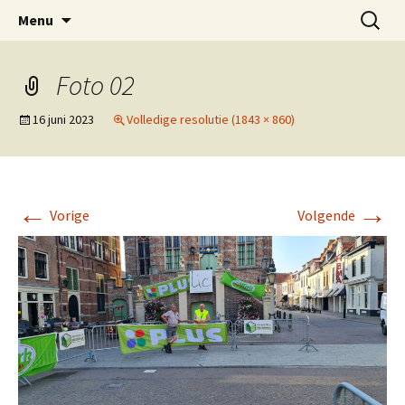
Ga
Zoeken
Menu
naar
naar:
de
inhoud
Foto 02
16 juni 2023
Volledige resolutie (1843 × 860)
←
→
Vorige
Volgende