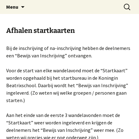
Ga
Zoeken
Menu
naar
naar:
de
inhoud
Afhalen startkaarten
Bij de inschrijving of na-inschrijving hebben de deelnemers
een “Bewijs van Inschrijving” ontvangen.
Voor de start van elke wandelavond moet de “Startkaart”
worden opgehaald bij het startbureau in de Koningin
Beatrixschool. Daarbij wordt het “Bewijs van Inschrijving”
ingeleverd. (Zo weten wij welke groepen / personen gaan
starten.)
Aan het einde van de eerste 3 wandelavonden moet de
“Startkaart” weer worden ingeleverd en krijgen de
deelnemers het “Bewijs van Inschrijving” weer mee. (Zo
weten wij precies wie er nog onderweg zijn.)